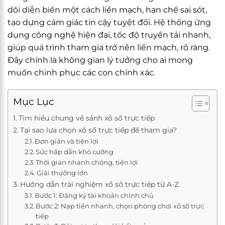
dõi diễn biến một cách liền mạch, hạn chế sai sót,
tạo dựng cảm giác tin cậy tuyệt đối. Hệ thống ứng
dụng công nghệ hiện đại, tốc độ truyền tải nhanh,
giúp quá trình tham gia trở nên liền mạch, rõ ràng.
Đây chính là không gian lý tưởng cho ai mong
muốn chinh phục các con chính xác.
Mục Lục
Tìm hiểu chung về sảnh xổ số trực tiếp
Tại sao lựa chọn xổ số trực tiếp để tham gia?
Đơn giản và tiện lợi
Sức hấp dẫn khó cưỡng
Thời gian nhanh chóng, tiện lợi
Giải thưởng lớn
Hướng dẫn trải nghiệm xổ số trực tiếp từ A-Z
Bước 1: Đăng ký tài khoản chính chủ
Bước 2: Nạp tiền nhanh, chọn phòng chơi xổ số trực
tiếp