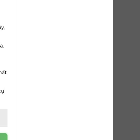
y,
à.
mất
tự