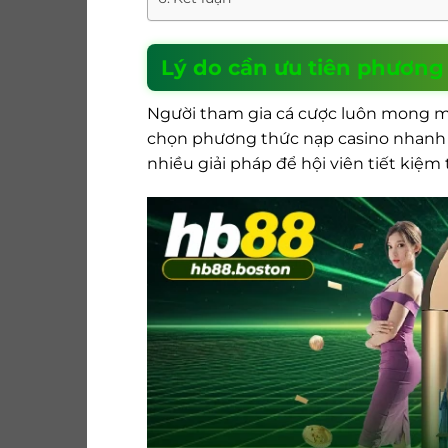
Lý do cần ưu tiên phương
Người tham gia cá cược luôn mong muố
chọn phương thức nạp casino nhanh 
nhiều giải pháp để hội viên tiết kiệm 