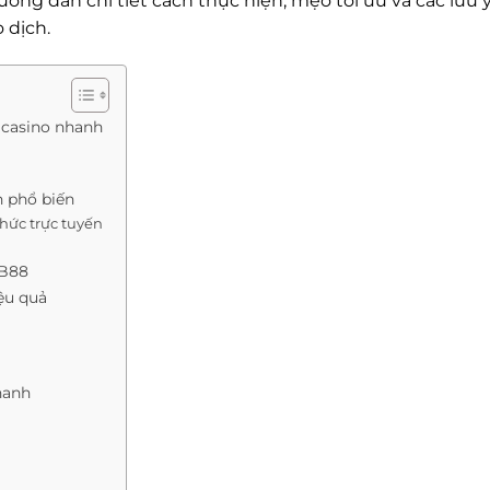
 hướng dẫn chi tiết cách thực hiện, mẹo tối ưu và các lưu 
 dịch.
 casino nhanh
h phổ biến
hức trực tuyến
HB88
ệu quả
hanh