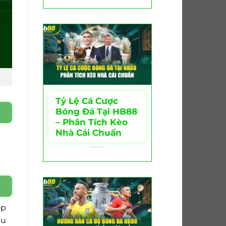
18
Th10
Tỷ Lệ Cá Cược
Bóng Đá Tại HB88
– Phân Tích Kèo
Nhà Cái Chuẩn
18
Th10
ớp
âu