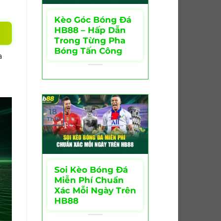
Kèo Góc Bóng Đá
HB88 – Hấp Dẫn
Trong Từng Pha
Bóng Tấn Công
a
18
Th10
Soi Kèo Bóng Đá
Miễn Phí Chuẩn
Xác Mỗi Ngày Trên
HB88