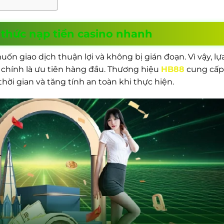
 thức nạp tiền casino nhanh
n giao dịch thuận lợi và không bị gián đoạn. Vì vậy, lự
chính là ưu tiên hàng đầu. Thương hiệu
HB88
cung cấp
thời gian và tăng tính an toàn khi thực hiện.