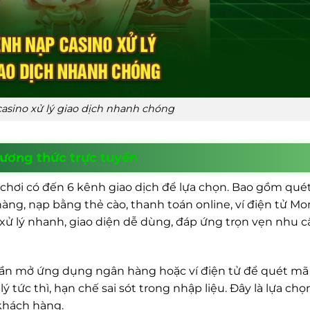
asino xử lý giao dịch nhanh chóng
hương thức trực tuyến
 chơi có đến 6 kênh giao dịch để lựa chọn. Bao gồm qué
ng, nạp bằng thẻ cào, thanh toán online, ví điện tử M
ộ xử lý nhanh, giao diện dễ dùng, đáp ứng trọn vẹn nhu c
 cần mở ứng dụng ngân hàng hoặc ví điện tử để quét mã
tức thì, hạn chế sai sót trong nhập liệu. Đây là lựa chọ
khách hàng.