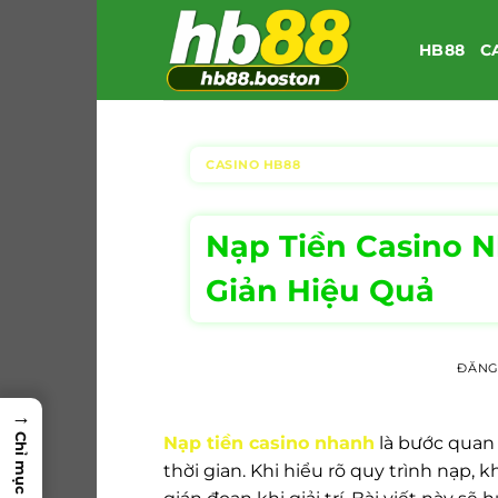
Bỏ
qua
HB88
C
nội
dung
CASINO HB88
Nạp Tiền Casino 
Giản Hiệu Quả
ĐĂNG
→
Chỉ mục
Nạp tiền casino nhanh
là bước quan 
thời gian. Khi hiểu rõ quy trình nạp,