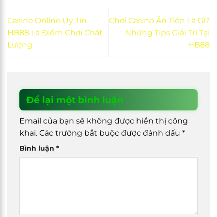
Casino Online Uy Tín –
Chơi Casino Ăn Tiền Là Gì?
HB88 Là Điểm Chơi Chất
Những Tips Giải Trí Tại
Lượng
HB88
Để lại một bình luận
Email của bạn sẽ không được hiển thị công
khai.
Các trường bắt buộc được đánh dấu
*
Bình luận
*