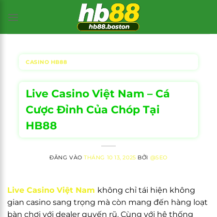
Bỏ
qua
nội
dung
CASINO HB88
Live Casino Việt Nam – Cá
Cược Đỉnh Của Chóp Tại
HB88
ĐĂNG VÀO
THÁNG 10 13, 2025
BỞI
@SEO
Live Casino Việt Nam
không chỉ tái hiện không
gian casino sang trọng mà còn mang đến hàng loạt
bàn chơi với dealer quyến rũ. Cùng với hệ thống