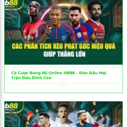
18
Th10
Cá Cược Bóng Rổ Online HB88 – Đón Đầu Mọi
Trận Đấu Đỉnh Cao
18
Th10