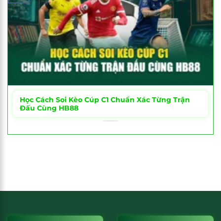
Học Cách Soi Kèo Cúp C1 Chuẩn Xác Từng Trận
Đấu Cùng HB88