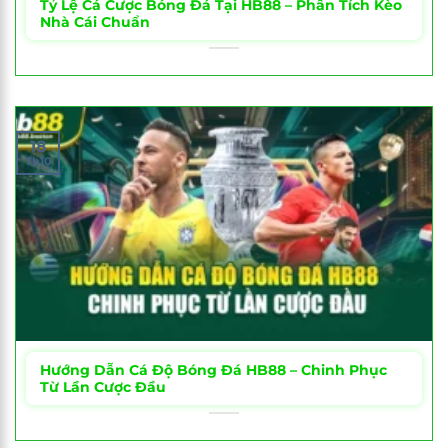
Tỷ Lệ Cá Cược Bóng Đá Tại HB88 – Phân Tích Kèo
Nhà Cái Chuẩn
18
Th10
Hướng Dẫn Cá Độ Bóng Đá HB88 – Chinh Phục
Từ Lần Cược Đầu