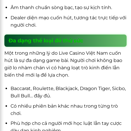
Âm thanh chuẩn sòng bạc, tạo sự kịch tính.
Dealer diện mạo cuốn hút, tương tác trực tiếp với
người chơi.
Đa dạng thể loại để thử sức
Một trong những lý do Live Casino Việt Nam cuốn
hút là sự đa dạng game bài. Người chơi không bao
giờ lo nhàm chán vì có hàng loạt trò kinh điển lẫn
biến thể mới lạ để lựa chọn.
Baccarat, Roulette, Blackjack, Dragon Tiger, Sicbo,
Bull Bull… đầy đủ.
Có nhiều phiên bản khác nhau trong từng trò
chơi.
Phù hợp cho cả người mới học luật lẫn tay cược
dày dạn kinh nghiệm.