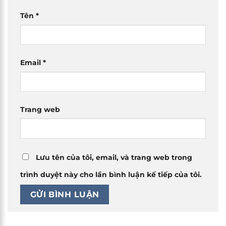
Tên
*
Email
*
Trang web
Lưu tên của tôi, email, và trang web trong
trình duyệt này cho lần bình luận kế tiếp của tôi.