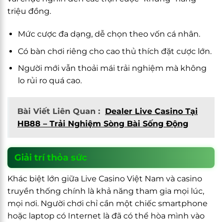
triệu đồng.
Mức cược đa dạng, dễ chọn theo vốn cá nhân.
Có bàn chơi riêng cho cao thủ thích đặt cược lớn.
Người mới vẫn thoải mái trải nghiệm mà không
lo rủi ro quá cao.
Bài Viết Liên Quan :
Dealer Live Casino Tại
HB88 – Trải Nghiệm Sòng Bài Sống Động
Giải trí thỏa sức
Khác biệt lớn giữa Live Casino Việt Nam và casino
truyền thống chính là khả năng tham gia mọi lúc,
mọi nơi. Người chơi chỉ cần một chiếc smartphone
hoặc laptop có Internet là đã có thể hòa mình vào