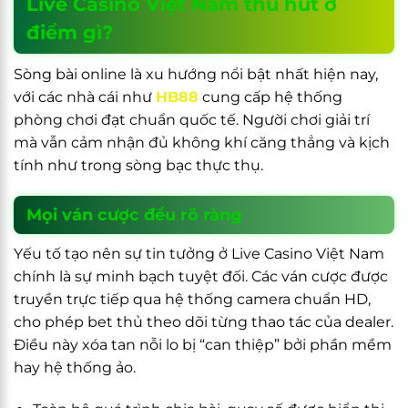
Live Casino Việt Nam thu hút ở
điểm gì?
Sòng bài online là xu hướng nổi bật nhất hiện nay,
với các nhà cái như
HB88
cung cấp hệ thống
phòng chơi đạt chuẩn quốc tế. Người chơi giải trí
mà vẫn cảm nhận đủ không khí căng thẳng và kịch
tính như trong sòng bạc thực thụ.
Mọi ván cược đều rõ ràng
Yếu tố tạo nên sự tin tưởng ở Live Casino Việt Nam
chính là sự minh bạch tuyệt đối. Các ván cược được
truyền trực tiếp qua hệ thống camera chuẩn HD,
cho phép bet thủ theo dõi từng thao tác của dealer.
Điều này xóa tan nỗi lo bị “can thiệp” bởi phần mềm
hay hệ thống ảo.