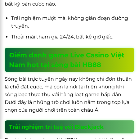
bất kỳ bàn cược nào.
Trải nghiệm mượt mà, không gián đoạn đường
truyền.
Thoải mái tham gia 24/24, bất kể giờ giấc.
Điểm danh game Live Casino Việt
Nam hot tại sòng bài HB88
Sòng bài trực tuyến ngày nay không chỉ đơn thuần
là chỗ đặt cược, mà còn là nơi tái hiện không khí
sòng bạc thực thụ với hàng loạt game hấp dẫn.
Dưới đây là những trò chơi luôn nằm trong top lựa
chọn của người chơi trên toàn châu Á.
Trải nghiệm trí tuệ với Blackjack