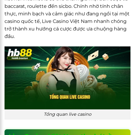
baccarat, roulette đến sicbo. Chính nhờ tính chân
thực, minh bạch và cảm giác như đang ngồi tại một
casino quốc tế, Live Casino Việt Nam nhanh chóng
trở thành xu hướng cá cược được ưa chuộng hàng
đầu.
Tổng quan live casino