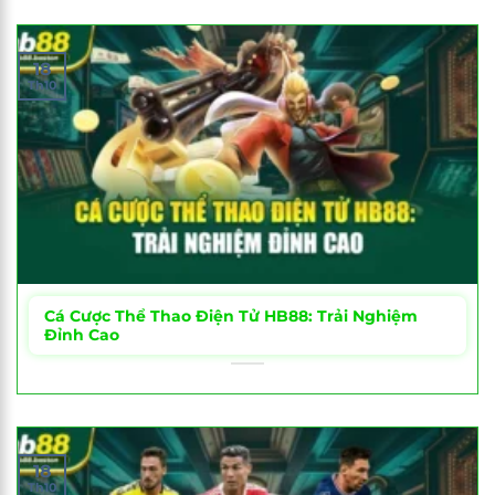
18
Th10
Cá Cược Thể Thao Điện Tử HB88: Trải Nghiệm
Đỉnh Cao
18
Th10