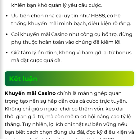
khiến bạn khó quản lý yêu cầu cược.
Ưu tiên chọn nhà cái uy tín như HB88, có hệ
thống khuyến mãi minh bạch, điều kiện rõ ràng.
Coi khuyến mãi Casino như công cụ bổ trợ, đừng
phụ thuộc hoàn toàn vào chúng để kiếm lời.
Giữ tâm lý ổn định, không vì ham gỡ lại từ bonus
mà đặt cược quá đà.
Kết luận
Khuyến mãi Casino
chính là mảnh ghép quan
trọng tạo nên sự hấp dẫn của cá cược trực tuyến.
Không chỉ giúp người chơi có thêm vốn, kéo dài
thời gian giải trí, mà còn mở ra cơ hội nâng cao tỷ lệ
thắng. Tuy nhiên, lợi ích chỉ thật sự bền vững nếu
bạn biết cách chọn đúng ưu đãi, đọc kỹ điều kiện và