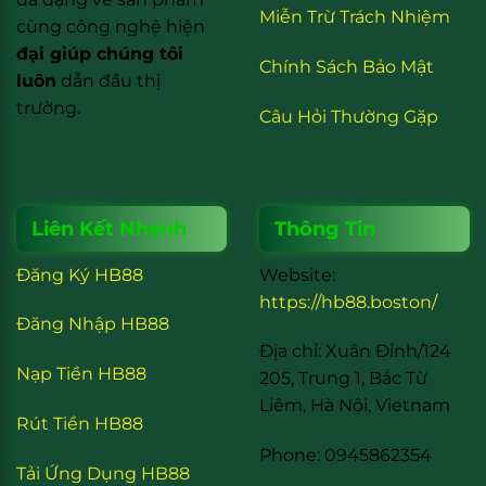
Miễn Trừ Tr
ách Nhi
ệm
cùng công nghệ hiện
đại giúp chúng tôi
Ch
ính Sách B
ảo Mật
luôn
dẫn đầu thị
trường.
C
âu H
ỏi Th
ư
ờng Gặp
Liên Kết Nhanh
Thông Tin
Đăng K
ý HB88
Website:
https://hb88.boston/
Đăng Nh
ập HB88
Đ
ịa chỉ: Xu
ân
Đ
ỉnh/124
Nạp Tiền HB88
205, Trung 1, Bắc Từ
Li
êm, Hà N
ội, Vietnam
R
út Ti
ền HB88
Phone: 0945862354
Tải Ứng Dụng HB88