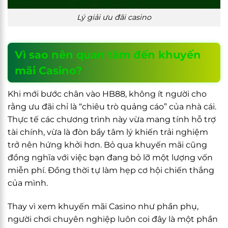
Lý giải ưu đãi casino
Vì sao nên quan tâm đến khuyến
mãi Casino?
Khi mới bước chân vào HB88, không ít người cho
rằng ưu đãi chỉ là “chiêu trò quảng cáo” của nhà cái.
Thực tế các chương trình này vừa mang tính hỗ trợ
tài chính, vừa là đòn bẩy tâm lý khiến trải nghiệm
trở nên hứng khởi hơn. Bỏ qua khuyến mãi cũng
đồng nghĩa với việc bạn đang bỏ lỡ một lượng vốn
miễn phí. Đồng thời tự làm hẹp cơ hội chiến thắng
của mình.
Thay vì xem khuyến mãi Casino như phần phụ,
người chơi chuyên nghiệp luôn coi đây là một phần