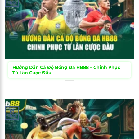
Th10
Hướng Dẫn Cá Độ Bóng Đá HB88 – Chinh Phục
Từ Lần Cược Đầu
18
Th10