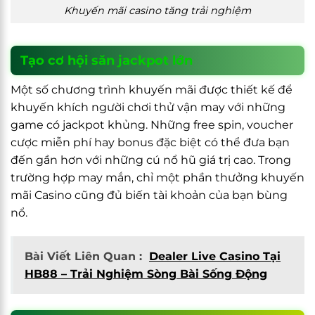
Khuyến mãi casino tăng trải nghiệm
Tạo cơ hội săn jackpot lớn
Một số chương trình khuyến mãi được thiết kế để
khuyến khích người chơi thử vận may với những
game có jackpot khủng. Những free spin, voucher
cược miễn phí hay bonus đặc biệt có thể đưa bạn
đến gần hơn với những cú nổ hũ giá trị cao. Trong
trường hợp may mắn, chỉ một phần thưởng khuyến
mãi Casino cũng đủ biến tài khoản của bạn bùng
nổ.
Bài Viết Liên Quan :
Dealer Live Casino Tại
HB88 – Trải Nghiệm Sòng Bài Sống Động