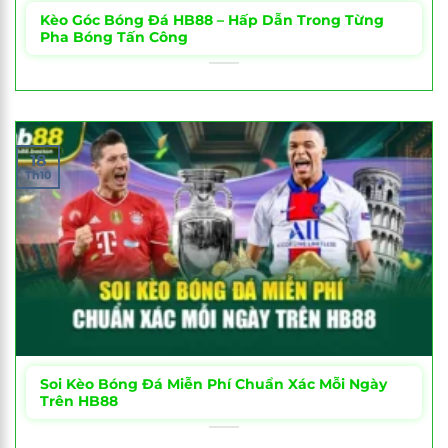
Kèo Góc Bóng Đá HB88 – Hấp Dẫn Trong Từng
Pha Bóng Tấn Công
18
Th10
Soi Kèo Bóng Đá Miễn Phí Chuẩn Xác Mỗi Ngày
Trên HB88