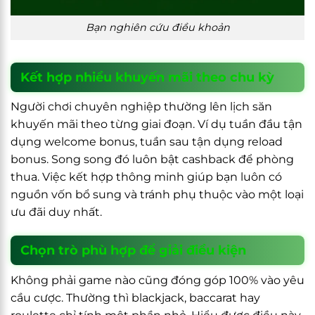
Bạn nghiên cứu điều khoản
Kết hợp nhiều khuyến mãi theo chu kỳ
Người chơi chuyên nghiệp thường lên lịch săn
khuyến mãi theo từng giai đoạn. Ví dụ tuần đầu tận
dụng welcome bonus, tuần sau tận dụng reload
bonus. Song song đó luôn bật cashback để phòng
thua. Việc kết hợp thông minh giúp bạn luôn có
nguồn vốn bổ sung và tránh phụ thuộc vào một loại
ưu đãi duy nhất.
Chọn trò phù hợp để giải điều kiện
Không phải game nào cũng đóng góp 100% vào yêu
cầu cược. Thường thì blackjack, baccarat hay