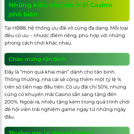
Những kiểu khuyến mãi Casino
phổ biến
Tại HB88, hệ thống ưu đãi vô cùng đa dạng. Mỗi loại
đều có ưu – nhược điểm riêng, phù hợp với những
phong cách chơi khác nhau.
Chào mừng tân binh
Đây là “món quà khai màn” dành cho tân binh.
Thông thường, nhà cái sẽ cộng thêm một tỷ lệ %
trên số tiền nạp đầu tiên. Có ưu đãi chỉ 50%, nhưng
cũng có khuyến mãi Casino sẵn sàng tặng đến
200%. Ngoài ra, nhiều tặng kèm trong quá trình chơi
để hội viên trải nghiệm game ngay từ những ngày
đầu.
Thưởng nạp lại (Reload Bonus)