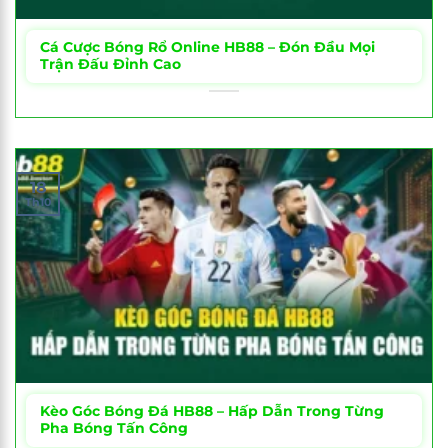
Cá Cược Bóng Rổ Online HB88 – Đón Đầu Mọi
Trận Đấu Đỉnh Cao
18
Th10
Kèo Góc Bóng Đá HB88 – Hấp Dẫn Trong Từng
Pha Bóng Tấn Công