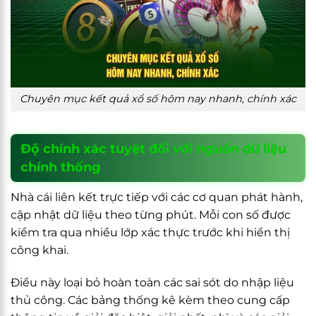
Chuyên mục kết quả xổ số hôm nay nhanh, chính xác
Độ chính xác tuyệt đối với nguồn dữ liệu
chính thống
Nhà cái liên kết trực tiếp với các cơ quan phát hành,
cập nhật dữ liệu theo từng phút. Mỗi con số được
kiểm tra qua nhiều lớp xác thực trước khi hiển thị
công khai.
Điều này loại bỏ hoàn toàn các sai sót do nhập liệu
thủ công. Các bảng thống kê kèm theo cung cấp