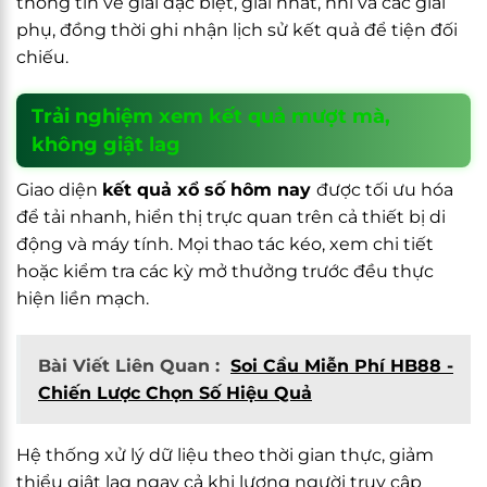
thông tin về giải đặc biệt, giải nhất, nhì và các giải
phụ, đồng thời ghi nhận lịch sử kết quả để tiện đối
chiếu.
Trải nghiệm xem kết quả mượt mà,
không giật lag
Giao diện
kết quả xổ số hôm nay
được tối ưu hóa
để tải nhanh, hiển thị trực quan trên cả thiết bị di
động và máy tính. Mọi thao tác kéo, xem chi tiết
hoặc kiểm tra các kỳ mở thưởng trước đều thực
hiện liền mạch.
Bài Viết Liên Quan :
Soi Cầu Miễn Phí HB88 -
Chiến Lược Chọn Số Hiệu Quả
Hệ thống xử lý dữ liệu theo thời gian thực, giảm
thiểu giật lag ngay cả khi lượng người truy cập