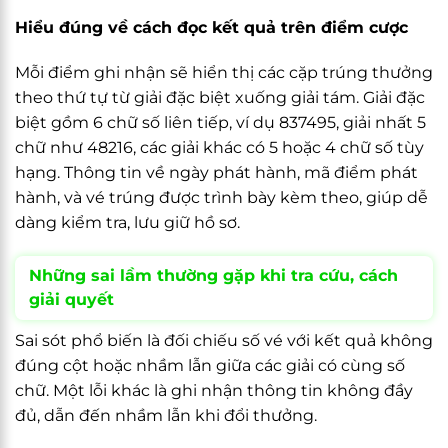
Hiểu đúng về cách đọc kết quả trên điểm cược
Mỗi điểm ghi nhận sẽ hiển thị các cặp trúng thưởng
theo thứ tự từ giải đặc biệt xuống giải tám. Giải đặc
biệt gồm 6 chữ số liên tiếp, ví dụ 837495, giải nhất 5
chữ như 48216, các giải khác có 5 hoặc 4 chữ số tùy
hạng. Thông tin về ngày phát hành, mã điểm phát
hành, và vé trúng được trình bày kèm theo, giúp dễ
dàng kiểm tra, lưu giữ hồ sơ.
Những sai lầm thường gặp khi tra cứu, cách
giải quyết
Sai sót phổ biến là đối chiếu số vé với kết quả không
đúng cột hoặc nhầm lẫn giữa các giải có cùng số
chữ. Một lỗi khác là ghi nhận thông tin không đầy
đủ, dẫn đến nhầm lẫn khi đổi thưởng.