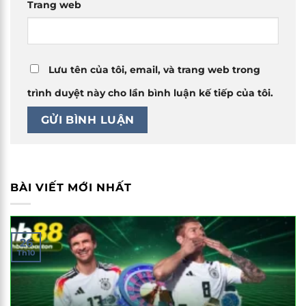
Trang web
Lưu tên của tôi, email, và trang web trong
trình duyệt này cho lần bình luận kế tiếp của tôi.
BÀI VIẾT MỚI NHẤT
26
Th10