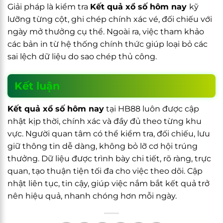
Giải pháp là kiểm tra
Kết quả xổ số hôm nay
kỹ
lưỡng từng cột, ghi chép chính xác vé, đối chiếu với
ngày mở thưởng cụ thể. Ngoài ra, việc tham khảo
các bản in từ hệ thống chính thức giúp loại bỏ các
sai lệch dữ liệu do sao chép thủ công.
Kết luận
Kết quả xổ số hôm nay
tại HB88 luôn được cập
nhật kịp thời, chính xác và đầy đủ theo từng khu
vực. Người quan tâm có thể kiểm tra, đối chiếu, lưu
giữ thông tin dễ dàng, không bỏ lỡ cơ hội trúng
thưởng. Dữ liệu được trình bày chi tiết, rõ ràng, trực
quan, tạo thuận tiện tối đa cho việc theo dõi. Cập
nhật liên tục, tin cậy, giúp việc nắm bắt kết quả trở
nên hiệu quả, nhanh chóng hơn mỗi ngày.