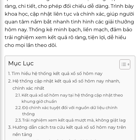
ràng, chi tiết, cho phép đối chiếu dễ dàng. Trình bày
khoa học, cập nhật liên tục và chính xác, giúp người
quan tâm nắm bắt nhanh tình hình các giải thưởng
hôm nay. Thống kê minh bạch, liền mạch, đảm bảo
trải nghiệm xem kết quả rõ ràng, tiện lợi, dễ hiểu
cho mọi lần theo dõi.
Mục Lục
Tìm hiểu hệ thống kết quả xổ số hôm nay
Hệ thống cập nhật kết quả xổ số hôm nay nhanh,
chính xác nhất
Kết quả xổ số hôm nay tại hệ thống cập nhật theo
khung giờ chuẩn
Độ chính xác tuyệt đối với nguồn dữ liệu chính
thống
Trải nghiệm xem kết quả mượt mà, không giật lag
Hướng dẫn cách tra cứu kết quả xổ số hôm nay trên
nền tảng