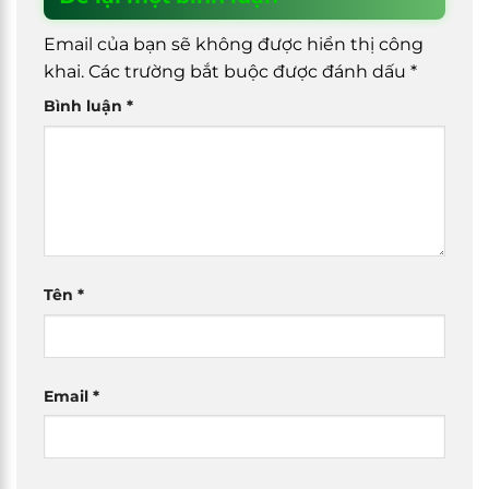
Email của bạn sẽ không được hiển thị công
khai.
Các trường bắt buộc được đánh dấu
*
Bình luận
*
Tên
*
Email
*