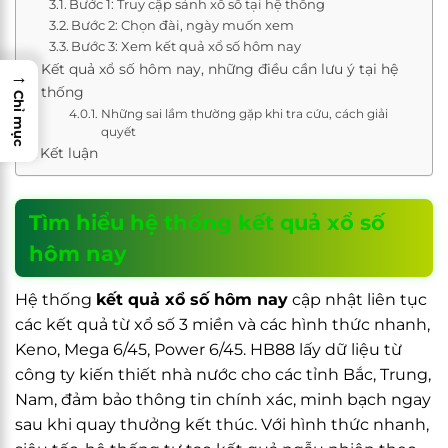
Bước 1: Truy cập sảnh xổ số tại hệ thống
Bước 2: Chọn đài, ngày muốn xem
Bước 3: Xem kết quả xổ số hôm nay
Kết quả xổ số hôm nay, những điều cần lưu ý tại hệ
→
thống
Chỉ mục
Những sai lầm thường gặp khi tra cứu, cách giải
quyết
Kết luận
Tìm hiểu hệ thống kết quả xổ số
hôm nay
Hệ thống
kết quả xổ số hôm nay
cập nhật liên tục
các kết quả từ xổ số 3 miền và các hình thức nhanh,
Keno, Mega 6/45, Power 6/45. HB88 lấy dữ liệu từ
công ty kiến thiết nhà nước cho các tỉnh Bắc, Trung,
Nam, đảm bảo thông tin chính xác, minh bạch ngay
sau khi quay thưởng kết thúc. Với hình thức nhanh,