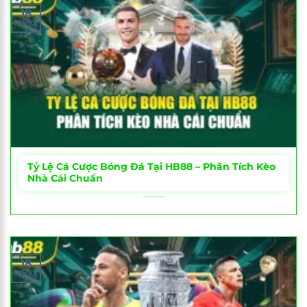
18
Th10
Tỷ Lệ Cá Cược Bóng Đá Tại HB88 – Phân Tích Kèo
Nhà Cái Chuẩn
18
Th10