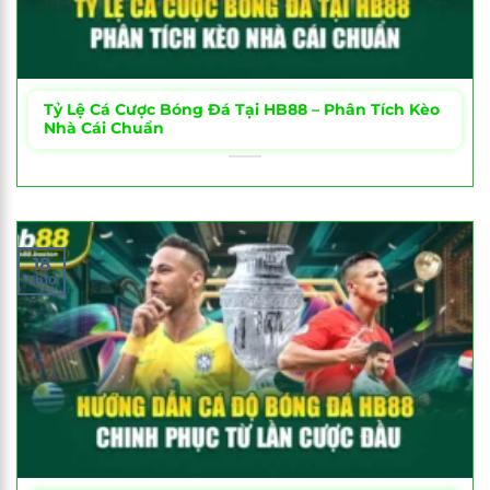
Tỷ Lệ Cá Cược Bóng Đá Tại HB88 – Phân Tích Kèo
Nhà Cái Chuẩn
18
Th10