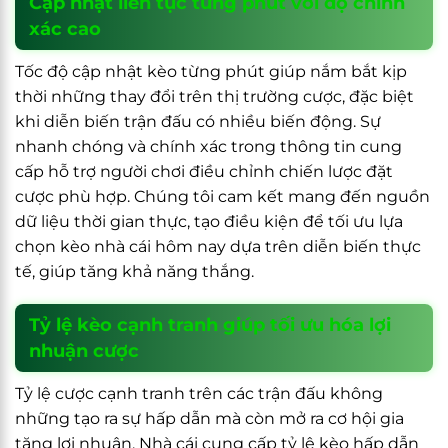
Cập nhật liên tục từng phút với độ chính
xác cao
Tốc độ cập nhật kèo từng phút giúp nắm bắt kịp
thời những thay đổi trên thị trường cược, đặc biệt
khi diễn biến trận đấu có nhiều biến động. Sự
nhanh chóng và chính xác trong thông tin cung
cấp hỗ trợ người chơi điều chỉnh chiến lược đặt
cược phù hợp. Chúng tôi cam kết mang đến nguồn
dữ liệu thời gian thực, tạo điều kiện để tối ưu lựa
chọn kèo nhà cái hôm nay dựa trên diễn biến thực
tế, giúp tăng khả năng thắng.
Tỷ lệ kèo cạnh tranh giúp tối ưu hóa lợi
nhuận cược
Tỷ lệ cược cạnh tranh trên các trận đấu không
những tạo ra sự hấp dẫn mà còn mở ra cơ hội gia
tăng lợi nhuận. Nhà cái cung cấp tỷ lệ kèo hấp dẫn