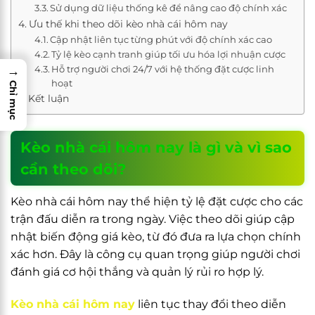
Sử dụng dữ liệu thống kê để nâng cao độ chính xác
Ưu thế khi theo dõi kèo nhà cái hôm nay
Cập nhật liên tục từng phút với độ chính xác cao
Tỷ lệ kèo cạnh tranh giúp tối ưu hóa lợi nhuận cược
Hỗ trợ người chơi 24/7 với hệ thống đặt cược linh
→
hoạt
Chỉ mục
Kết luận
Kèo nhà cái hôm nay là gì và vì sao
cần theo dõi?
Kèo nhà cái hôm nay thể hiện tỷ lệ đặt cược cho các
trận đấu diễn ra trong ngày. Việc theo dõi giúp cập
nhật biến động giá kèo, từ đó đưa ra lựa chọn chính
xác hơn. Đây là công cụ quan trọng giúp người chơi
đánh giá cơ hội thắng và quản lý rủi ro hợp lý.
Kèo nhà cái hôm nay
liên tục thay đổi theo diễn