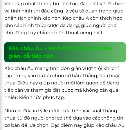
Việc cập nhật thông tin liên tục, đặc biệt về đội hình
và tình hình thi đấu cũng là yếu tố quan trọng giúp
phân tích chính xác hơn. Kèo châu Á còn thích hợp
cho các hình thức cược đa dạng, giúp người chơi
chủ động tùy chỉnh chiến thuật riêng biệt.
Kèo châu Âu – Hình thức đặt cược đơn
giản, dễ tiếp cận
Kèo châu Âu mang tính đơn giản vượt trội khi chỉ
tập trung vào ba lựa chọn cơ bản: thắng, hòa hoặc
thua. Điều này giúp người mới làm quen dễ dàng
tiếp cận và tham gia đặt cược mà không cần quá
nhiều kiến thức phức tạp.
Nhà cái đưa ra tỷ lệ cược dựa trên xác suất thắng
thua, từ đó người chơi có thể dựa vào các thông tin
cơ bản để lựa chọn. Đặc điểm này giúp kèo châu Âu