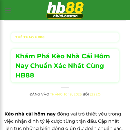
Bỏ
qua
nội
dung
THỂ THAO HB88
Khám Phá Kèo Nhà Cái Hôm
Nay Chuẩn Xác Nhất Cùng
HB88
ĐĂNG VÀO
THÁNG 10 18, 2025
BỞI
@SEO
Kèo nhà cái hôm nay
đóng vai trò thiết yếu trong
việc nhận định tỷ lệ cược từng trận đấu. Cập nhật
liên tục những biến động giúp dự đoán chuẩn xác,