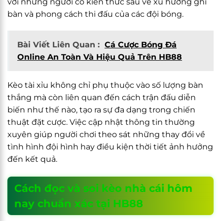
với những người có kiến thức sâu về xu hướng ghi
bàn và phong cách thi đấu của các đội bóng.
Bài Viết Liên Quan :
Cá Cược Bóng Đá
Online An Toàn Và Hiệu Quả Trên HB88
Kèo tài xỉu không chỉ phụ thuộc vào số lượng bàn
thắng mà còn liên quan đến cách trận đấu diễn
biến như thế nào, tạo ra sự đa dạng trong chiến
thuật đặt cược. Việc cập nhật thông tin thường
xuyên giúp người chơi theo sát những thay đổi về
tình hình đội hình hay điều kiện thời tiết ảnh hưởng
đến kết quả.
Cách đọc và soi kèo nhà cái hôm
nay chuẩn xác tại HB88