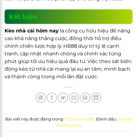
Kết luận
Kèo nhà cái hôm nay
là công cụ hữu hiệu để nâng
cao khả năng thắng cược, đồng thời hỗ trợ điều
chỉnh chiến lược hợp lý. HB88 duy trì tỷ lệ cạnh
tranh, cập nhật nhanh chóng và chính xác từng
phút giúp tối ưu hiệu quả đầu tư. Việc theo sát biến
động kèo từ nhà cái mang lại sự an tâm, minh bạch
và thành công trong mỗi lần đặt cược.
Bài viết này được đăng trong
Thể Thao HB88
. Đánh dấu
liên kết
thường trực
.