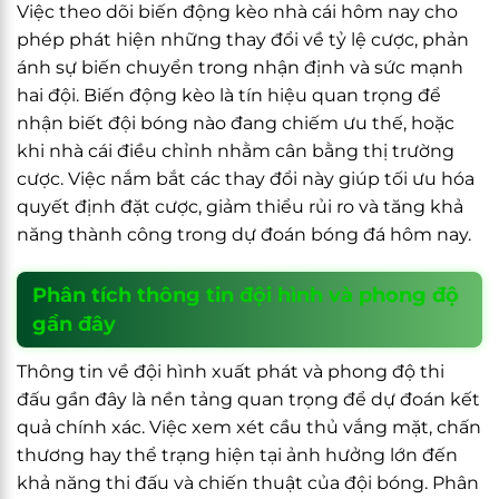
Việc theo dõi biến động kèo nhà cái hôm nay cho
phép phát hiện những thay đổi về tỷ lệ cược, phản
ánh sự biến chuyển trong nhận định và sức mạnh
hai đội. Biến động kèo là tín hiệu quan trọng để
nhận biết đội bóng nào đang chiếm ưu thế, hoặc
khi nhà cái điều chỉnh nhằm cân bằng thị trường
cược. Việc nắm bắt các thay đổi này giúp tối ưu hóa
quyết định đặt cược, giảm thiểu rủi ro và tăng khả
năng thành công trong dự đoán bóng đá hôm nay.
Phân tích thông tin đội hình và phong độ
gần đây
Thông tin về đội hình xuất phát và phong độ thi
đấu gần đây là nền tảng quan trọng để dự đoán kết
quả chính xác. Việc xem xét cầu thủ vắng mặt, chấn
thương hay thể trạng hiện tại ảnh hưởng lớn đến
khả năng thi đấu và chiến thuật của đội bóng. Phân