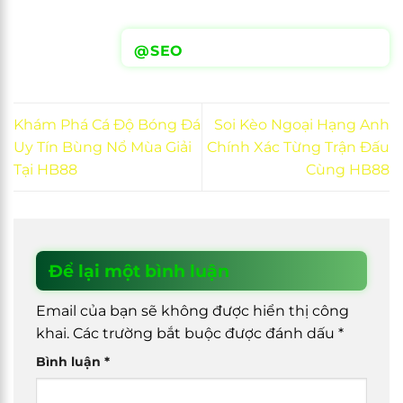
@SEO
Khám Phá Cá Độ Bóng Đá
Soi Kèo Ngoại Hạng Anh
Uy Tín Bùng Nổ Mùa Giải
Chính Xác Từng Trận Đấu
Tại HB88
Cùng HB88
Để lại một bình luận
Email của bạn sẽ không được hiển thị công
khai.
Các trường bắt buộc được đánh dấu
*
Bình luận
*