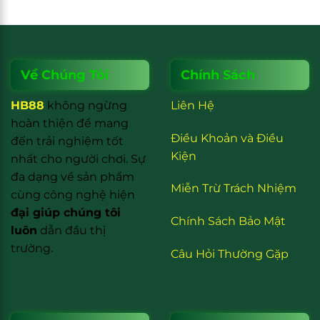
Về Chúng Tôi
Chính Sách
HB88
không ngừng
Liên H
ệ
hoàn thiện để mang
Đi
ều Khoản v
à
Đi
ều
đến trải nghiệm tốt
Kiện
nhất cho người chơi. Sự
đa dạng về sản phẩm
Miễn Trừ Tr
ách Nhi
ệm
cùng công nghệ hiện
đại giúp chúng tôi
Ch
ính Sách B
ảo Mật
luôn
dẫn đầu thị
trường.
C
âu H
ỏi Th
ư
ờng Gặp