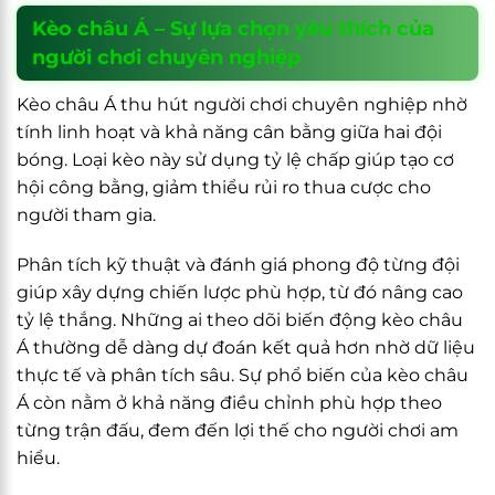
Kèo châu Á – Sự lựa chọn yêu thích của
người chơi chuyên nghiệp
Kèo châu Á thu hút người chơi chuyên nghiệp nhờ
tính linh hoạt và khả năng cân bằng giữa hai đội
bóng. Loại kèo này sử dụng tỷ lệ chấp giúp tạo cơ
hội công bằng, giảm thiểu rủi ro thua cược cho
người tham gia.
Phân tích kỹ thuật và đánh giá phong độ từng đội
giúp xây dựng chiến lược phù hợp, từ đó nâng cao
tỷ lệ thắng. Những ai theo dõi biến động kèo châu
Á thường dễ dàng dự đoán kết quả hơn nhờ dữ liệu
thực tế và phân tích sâu. Sự phổ biến của kèo châu
Á còn nằm ở khả năng điều chỉnh phù hợp theo
từng trận đấu, đem đến lợi thế cho người chơi am
hiểu.