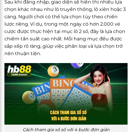
Sau khi đăng nhập, giao diện sẽ hiển thị nhiều lựa
chọn khác nhau như lô truyền thống, lô xiên hoặc 3
càng. Người chơi có thể lựa chọn tùy theo chiến
lược riêng. Ví dụ, trong một ngày có hơn 2.000 vé
cược được thực hiện tại mục lô 2 số, đây là lựa chọn
chiếm tần suất cao nhất. Mỗi hạng mục đều được
sắp xếp rõ ràng, giúp việc phân loại và lựa chọn trở
nên thuận tiện.
Cách tham gia xổ số với 4 bước đơn giản