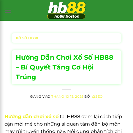
Bỏ
qua
nội
dung
XỔ SỐ HB88
Hướng Dẫn Chơi Xổ Số HB88
– Bí Quyết Tăng Cơ Hội
Trúng
ĐĂNG VÀO
THÁNG 10 13, 2025
BỞI
@SEO
Hướng dẫn chơi xổ số
tại HB88 đem lại cách tiếp
cận mới mẻ cho những ai quan tâm đến bộ môn
may rủi truyền thống này. Nội dung phân tích chi