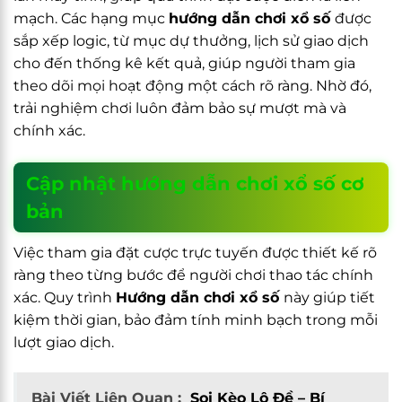
mạch. Các hạng mục
hướng dẫn chơi xổ số
được
sắp xếp logic, từ mục dự thưởng, lịch sử giao dịch
cho đến thống kê kết quả, giúp người tham gia
theo dõi mọi hoạt động một cách rõ ràng. Nhờ đó,
trải nghiệm chơi luôn đảm bảo sự mượt mà và
chính xác.
Cập nhật hướng dẫn chơi xổ số cơ
bản
Việc tham gia đặt cược trực tuyến được thiết kế rõ
ràng theo từng bước để người chơi thao tác chính
xác. Quy trình
Hướng dẫn chơi xổ số
này giúp tiết
kiệm thời gian, bảo đảm tính minh bạch trong mỗi
lượt giao dịch.
Bài Viết Liên Quan :
Soi Kèo Lô Đề – Bí