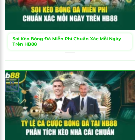
Soi Kèo Bóng Đá Miễn Phí Chuẩn Xác Mỗi Ngày
Trên HB88
18
Th10