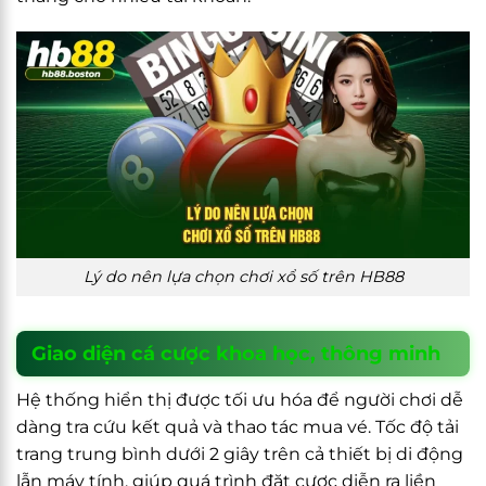
Lý do nên lựa chọn chơi xổ số trên HB88
Giao diện cá cược khoa học, thông minh
Hệ thống hiển thị được tối ưu hóa để người chơi dễ
dàng tra cứu kết quả và thao tác mua vé. Tốc độ tải
trang trung bình dưới 2 giây trên cả thiết bị di động
lẫn máy tính, giúp quá trình đặt cược diễn ra liền