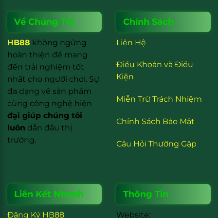
Về Chúng Tôi
Chính Sách
HB88
không ngừng
Liên H
ệ
hoàn thiện để mang
Đi
ều Khoản v
à
Đi
ều
đến trải nghiệm tốt
Kiện
nhất cho người chơi. Sự
đa dạng về sản phẩm
Miễn Trừ Tr
ách Nhi
ệm
cùng công nghệ hiện
đại giúp chúng tôi
Ch
ính Sách B
ảo Mật
luôn
dẫn đầu thị
trường.
C
âu H
ỏi Th
ư
ờng Gặp
Liên Kết Nhanh
Thông Tin
Đăng K
ý HB88
Website: