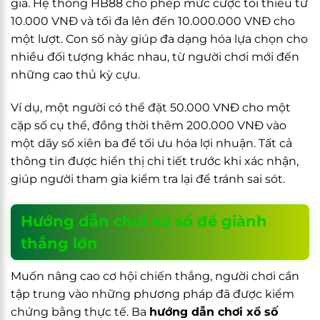
gia. Hệ thống HB88 cho phép mức cược tối thiểu từ
10.000 VNĐ và tối đa lên đến 10.000.000 VNĐ cho
một lượt. Con số này giúp đa dạng hóa lựa chọn cho
nhiều đối tượng khác nhau, từ người chơi mới đến
những cao thủ kỳ cựu.
Ví dụ, một người có thể đặt 50.000 VNĐ cho một
cặp số cụ thể, đồng thời thêm 200.000 VNĐ vào
một dãy số xiên ba để tối ưu hóa lợi nhuận. Tất cả
thông tin được hiển thị chi tiết trước khi xác nhận,
giúp người tham gia kiểm tra lại để tránh sai sót.
Hướng dẫn chơi xổ số để giành
thắng lớn
Muốn nâng cao cơ hội chiến thắng, người chơi cần
tập trung vào những phương pháp đã được kiểm
chứng bằng thực tế. Ba
hướng dẫn chơi xổ số