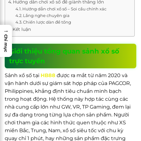
Hướng dẫn chơi xổ số để giành thắng lớn
Hướng dẫn chơi xổ số – Soi cầu chính xác
Lắng nghe chuyên gia
Chiến lược dàn đề tổng
Kết luận
→
Chỉ mục
Giới thiệu tổng quan sảnh xổ số
trực tuyến
Sảnh xổ số tại
HB88
được ra mắt từ năm 2020 và
vận hành dưới sự giám sát hợp pháp của PAGCOR,
Philippines, khẳng định tiêu chuẩn minh bạch
trong hoạt động. Hệ thống này hợp tác cùng các
nhà cung cấp lớn như GW, VR, TP Gaming, đem lại
sự đa dạng trong từng lựa chọn sản phẩm. Người
chơi tham gia các hình thức quen thuộc như XS
miền Bắc, Trung, Nam, xổ số siêu tốc với chu kỳ
quay chỉ 1 phút, hay những sản phẩm đặc trưng