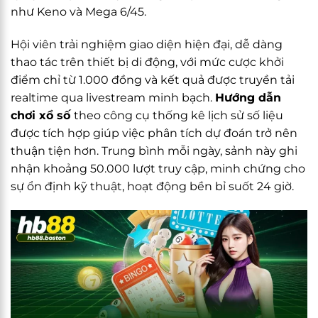
như Keno và Mega 6/45.
Hội viên trải nghiệm giao diện hiện đại, dễ dàng
thao tác trên thiết bị di động, với mức cược khởi
điểm chỉ từ 1.000 đồng và kết quả được truyền tải
realtime qua livestream minh bạch.
Hướng dẫn
chơi xổ số
theo công cụ thống kê lịch sử số liệu
được tích hợp giúp việc phân tích dự đoán trở nên
thuận tiện hơn. Trung bình mỗi ngày, sảnh này ghi
nhận khoảng 50.000 lượt truy cập, minh chứng cho
sự ổn định kỹ thuật, hoạt động bền bỉ suốt 24 giờ.