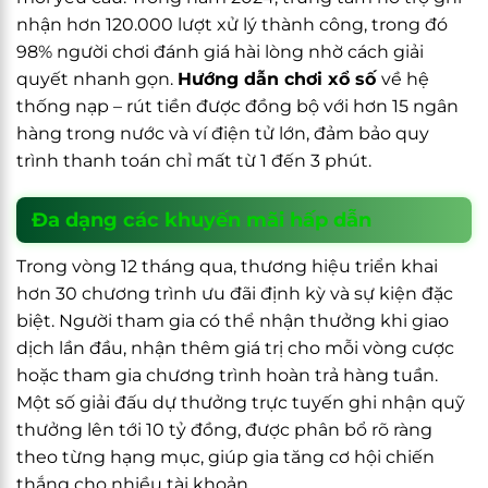
nhận hơn 120.000 lượt xử lý thành công, trong đó
98% người chơi đánh giá hài lòng nhờ cách giải
quyết nhanh gọn.
Hướng dẫn chơi xổ số
về hệ
thống nạp – rút tiền được đồng bộ với hơn 15 ngân
hàng trong nước và ví điện tử lớn, đảm bảo quy
trình thanh toán chỉ mất từ 1 đến 3 phút.
Đa dạng các khuyến mãi hấp dẫn
Trong vòng 12 tháng qua, thương hiệu triển khai
hơn 30 chương trình ưu đãi định kỳ và sự kiện đặc
biệt. Người tham gia có thể nhận thưởng khi giao
dịch lần đầu, nhận thêm giá trị cho mỗi vòng cược
hoặc tham gia chương trình hoàn trả hàng tuần.
Một số giải đấu dự thưởng trực tuyến ghi nhận quỹ
thưởng lên tới 10 tỷ đồng, được phân bổ rõ ràng
theo từng hạng mục, giúp gia tăng cơ hội chiến
thắng cho nhiều tài khoản.