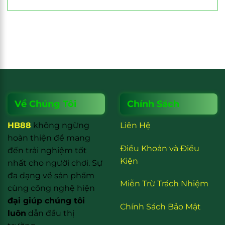
Về Chúng Tôi
Chính Sách
HB88
không ngừng
Liên H
ệ
hoàn thiện để mang
Đi
ều Khoản v
à
Đi
ều
đến trải nghiệm tốt
Kiện
nhất cho người chơi. Sự
đa dạng về sản phẩm
Miễn Trừ Tr
ách Nhi
ệm
cùng công nghệ hiện
đại giúp chúng tôi
Ch
ính Sách B
ảo Mật
luôn
dẫn đầu thị