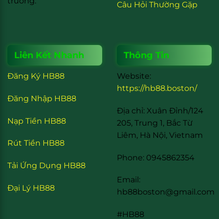
trường.
C
âu H
ỏi Th
ư
ờng Gặp
Liên Kết Nhanh
Thông Tin
Đăng K
ý HB88
Website:
https://hb88.boston/
Đăng Nh
ập HB88
Đ
ịa chỉ: Xu
ân
Đ
ỉnh/124
Nạp Tiền HB88
205, Trung 1, Bắc Từ
Li
êm, Hà N
ội, Vietnam
R
út Ti
ền HB88
Phone: 0945862354
Tải Ứng Dụng HB88
Email:
Đ
ại L
ý HB88
hb88boston@gmail.com
#HB88