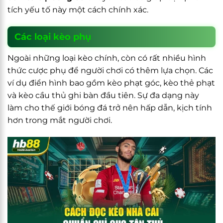
tích yếu tố này một cách chính xác.
Các loại kèo phụ
Ngoài những loại kèo chính, còn có rất nhiều hình
thức cược phụ để người chơi có thêm lựa chọn. Các
ví dụ điển hình bao gồm kèo phạt góc, kèo thẻ phạt
và kèo cầu thủ ghi bàn đầu tiên. Sự đa dạng này
làm cho thế giới bóng đá trở nên hấp dẫn, kịch tính
hơn trong mắt người chơi.