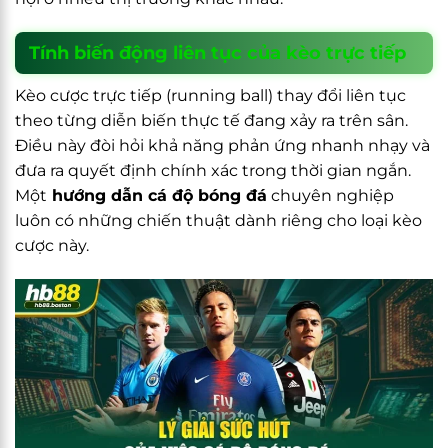
Tính biến động liên tục của kèo trực tiếp
Kèo cược trực tiếp (running ball) thay đổi liên tục
theo từng diễn biến thực tế đang xảy ra trên sân.
Điều này đòi hỏi khả năng phản ứng nhanh nhạy và
đưa ra quyết định chính xác trong thời gian ngắn.
Một
hướng dẫn cá độ bóng đá
chuyên nghiệp
luôn có những chiến thuật dành riêng cho loại kèo
cược này.