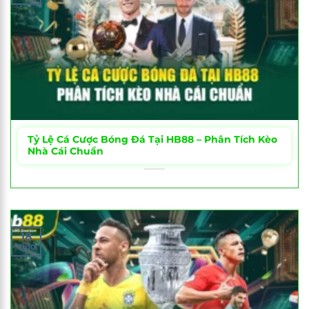
Tỷ Lệ Cá Cược Bóng Đá Tại HB88 – Phân Tích Kèo
Nhà Cái Chuẩn
18
Th10