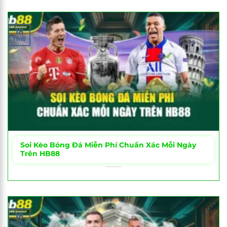
18
Th10
Soi Kèo Bóng Đá Miễn Phí Chuẩn Xác Mỗi Ngày
Trên HB88
18
Th10