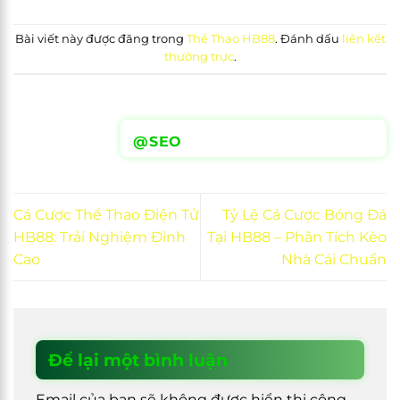
Bài viết này được đăng trong
Thể Thao HB88
. Đánh dấu
liên kết
thường trực
.
@SEO
Cá Cược Thể Thao Điện Tử
Tỷ Lệ Cá Cược Bóng Đá
HB88: Trải Nghiệm Đỉnh
Tại HB88 – Phân Tích Kèo
Cao
Nhà Cái Chuẩn
Để lại một bình luận
Email của bạn sẽ không được hiển thị công