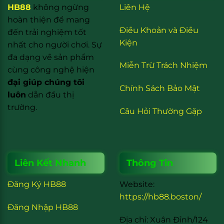
HB88
không ngừng
Liên H
ệ
hoàn thiện để mang
Đi
ều Khoản v
à
Đi
ều
đến trải nghiệm tốt
Kiện
nhất cho người chơi. Sự
đa dạng về sản phẩm
Miễn Trừ Tr
ách Nhi
ệm
cùng công nghệ hiện
đại giúp chúng tôi
Ch
ính Sách B
ảo Mật
luôn
dẫn đầu thị
trường.
C
âu H
ỏi Th
ư
ờng Gặp
Liên Kết Nhanh
Thông Tin
Đăng K
ý HB88
Website:
https://hb88.boston/
Đăng Nh
ập HB88
Đ
ịa chỉ: Xu
ân
Đ
ỉnh/124