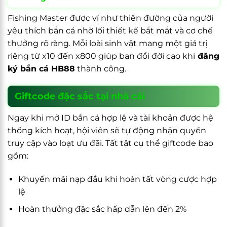
Fishing Master được ví như thiên đường của người
yêu thích bắn cá nhờ lối thiết kế bắt mắt và cơ chế
thưởng rõ ràng. Mỗi loài sinh vật mang một giá trị
riêng từ x10 đến x800 giúp bạn đổi đời cao khi
đăng
ký bắn cá HB88
thành công.
Giftcode đặc sắc tại nhà cái
Ngay khi mở ID bắn cá hợp lệ và tài khoản được hệ
thống kích hoạt, hội viên sẽ tự động nhận quyền
truy cập vào loạt ưu đãi. Tất tật cụ thể giftcode bao
gồm:
Khuyến mãi nạp đầu khi hoàn tất vòng cược hợp
lệ
Hoàn thưởng đặc sắc hấp dẫn lên đến 2%