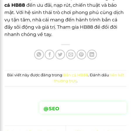
cá HB88
đến ưu đãi, nạp rút, chiến thuật và bảo
mật. Với hệ sinh thái trò chơi phong phú cùng dịch
vụ tận tâm, nhà cái mang đến hành trình bắn cá
đầy sôi động và giá trị. Tham gia HB88 để đổi đời
nhanh chóng về tay.
Bài viết này được đăng trong
Bắn cá HB88
. Đánh dấu
liên kết
thường trực
.
@SEO