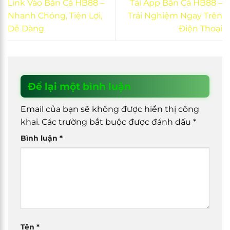
Link Vào Bắn Cá HB88 –
Tải App Bắn Cá HB88 –
Nhanh Chóng, Tiện Lợi,
Trải Nghiệm Ngay Trên
Dễ Dàng
Điện Thoại
Để lại một bình luận
Email của bạn sẽ không được hiển thị công
khai.
Các trường bắt buộc được đánh dấu
*
Bình luận
*
Tên
*