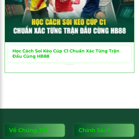
Học Cách Soi Kèo Cúp C1 Chuẩn Xác Từng Trận
Đấu Cùng HB88
Về Chúng Tôi
Chính Sách