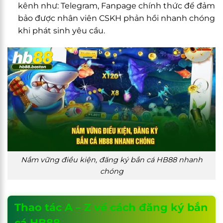
kênh như: Telegram, Fanpage chính thức để đảm
bảo được nhân viên CSKH phản hồi nhanh chóng
khi phát sinh yêu cầu.
Nắm vững điều kiện, đăng ký bắn cá HB88 nhanh
chóng
Thao tác A – Z về cách đăng ký bắn
cá HB88