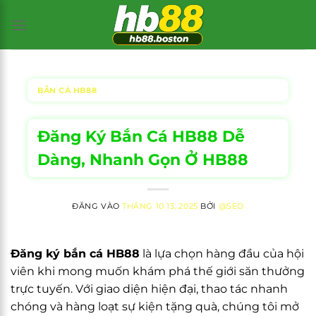
Bỏ
qua
nội
dung
BẮN CÁ HB88
Đăng Ký Bắn Cá HB88 Dễ
Dàng, Nhanh Gọn Ở HB88
ĐĂNG VÀO
THÁNG 10 13, 2025
BỞI
@SEO
Đăng ký bắn cá HB88
là lựa chọn hàng đầu của hội
viên khi mong muốn khám phá thế giới săn thưởng
trực tuyến. Với giao diện hiện đại, thao tác nhanh
chóng và hàng loạt sự kiện tặng quà, chúng tôi mở