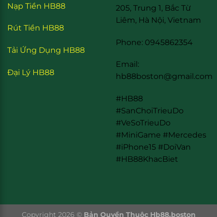
Nạp Tiền HB88
205, Trung 1, Bắc Từ
Li
êm, Hà N
ội, Vietnam
R
út Ti
ền HB88
Phone: 0945862354
Tải Ứng Dụng HB88
Email:
Đ
ại L
ý HB88
hb88boston@gmail.com
#HB88
#SanChoiTrieuDo
#VeSoTrieuDo
#MiniGame #Mercedes
#iPhone15 #DoiVan
#HB88KhacBiet
Copyright 2026 ©
Bản Quyền Thuộc Hb88.boston