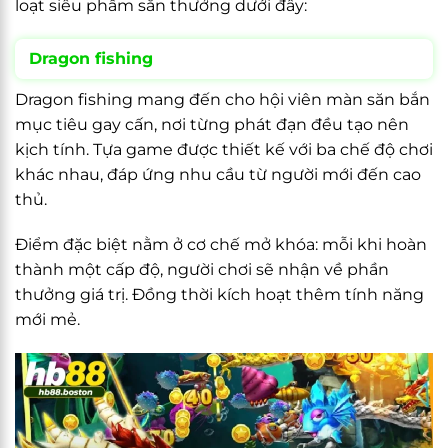
loạt siêu phẩm săn thưởng dưới đây:
Dragon fishing
Dragon fishing mang đến cho hội viên màn săn bắn
mục tiêu gay cấn, nơi từng phát đạn đều tạo nên
kịch tính. Tựa game được thiết kế với ba chế độ chơi
khác nhau, đáp ứng nhu cầu từ người mới đến cao
thủ.
Điểm đặc biệt nằm ở cơ chế mở khóa: mỗi khi hoàn
thành một cấp độ, người chơi sẽ nhận về phần
thưởng giá trị. Đồng thời kích hoạt thêm tính năng
mới mẻ.