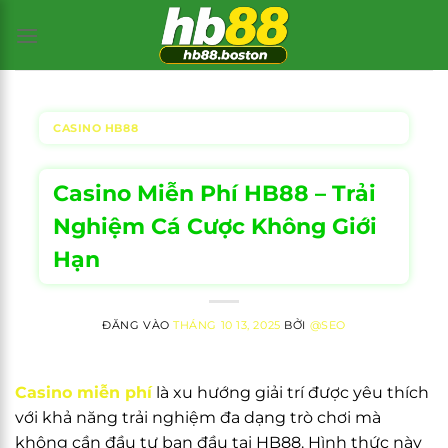
Bỏ
qua
nội
dung
CASINO HB88
Casino Miễn Phí HB88 – Trải
Nghiệm Cá Cược Không Giới
Hạn
ĐĂNG VÀO
THÁNG 10 13, 2025
BỞI
@SEO
Casino miễn phí
là xu hướng giải trí được yêu thích
với khả năng trải nghiệm đa dạng trò chơi mà
không cần đầu tư ban đầu tại HB88. Hình thức này