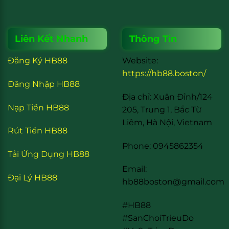
Liên Kết Nhanh
Thông Tin
Đăng K
ý HB88
Website:
https://hb88.boston/
Đăng Nh
ập HB88
Đ
ịa chỉ: Xu
ân
Đ
ỉnh/124
Nạp Tiền HB88
205, Trung 1, Bắc Từ
Li
êm, Hà N
ội, Vietnam
R
út Ti
ền HB88
Phone: 0945862354
Tải Ứng Dụng HB88
Email:
Đ
ại L
ý HB88
hb88boston@gmail.com
#HB88
#SanChoiTrieuDo