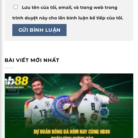
Lưu tên của tôi, email, và trang web trong
trình duyệt này cho lần bình luận kế tiếp của tôi.
BÀI VIẾT MỚI NHẤT
26
Th10