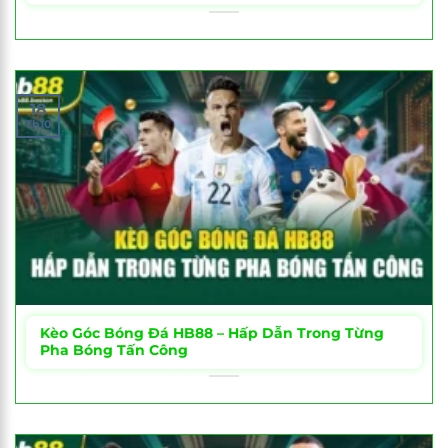
18
Th10
Kèo Góc Bóng Đá HB88 – Hấp Dẫn Trong Từng
Pha Bóng Tấn Công