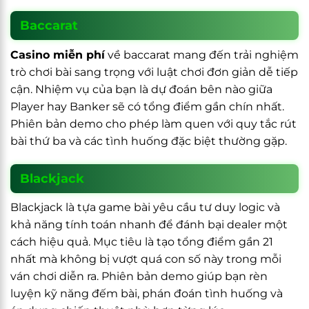
Baccarat
Casino miễn phí
về baccarat mang đến trải nghiệm
trò chơi bài sang trọng với luật chơi đơn giản dễ tiếp
cận. Nhiệm vụ của bạn là dự đoán bên nào giữa
Player hay Banker sẽ có tổng điểm gần chín nhất.
Phiên bản demo cho phép làm quen với quy tắc rút
bài thứ ba và các tình huống đặc biệt thường gặp.
Blackjack
Blackjack là tựa game bài yêu cầu tư duy logic và
khả năng tính toán nhanh để đánh bại dealer một
cách hiệu quả. Mục tiêu là tạo tổng điểm gần 21
nhất mà không bị vượt quá con số này trong mỗi
ván chơi diễn ra. Phiên bản demo giúp bạn rèn
luyện kỹ năng đếm bài, phán đoán tình huống và