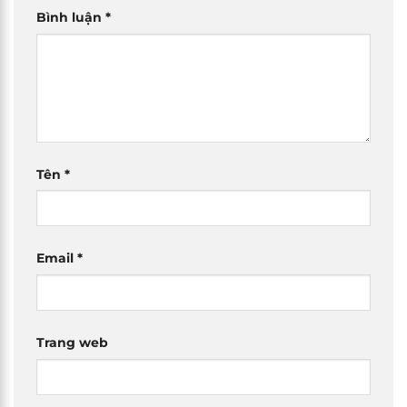
Bình luận
*
Tên
*
Email
*
Trang web