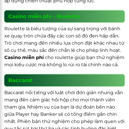
áp dụng chiến thuật phù hợp từng lúc.
Casino miễn phí – Roulette
Roulette là biểu tượng của sự sang trọng với bánh
xe quay tròn chứa đầy các con số đỏ đen hấp dẫn.
Trò chơi mang đến nhiều lựa chọn đặt khác nhau từ
số cụ thể, màu sắc đến chẵn lẻ cho phép linh hoạt.
Casino miễn phí
cho roulette giúp bạn thử nghiệm
mọi kiểu cược mà không lo rủi ro tài chính nào cả.
Baccarat
Baccarat nổi tiếng với luật chơi đơn giản nhưng vẫn
mang đến cảm giác hồi hộp cho mọi thành viên
tham gia. Nhiệm vụ của bạn là dự đoán bên nào
giữa Player hay Banker sẽ có tổng điểm gần chín
nhất. Phiên bản thử nghiệm cho phép làm quen với
quy tắc rút bài thứ ba và các tình huống đặc biệt