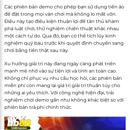
Các phiên bản demo cho phép bạn sử dụng tiền ảo
để đặt trong mọi ván chơi mà không lo mất vốn.
Điều này tạo điều kiện thuận lợi để tân thủ khám
phá luật chơi, thử nghiệm chiến thuật khác nhau
một cách tự do. Qua đó, bạn có thể tích lũy kinh
nghiệm quý báu trước khi quyết định chuyển sang
chơi bằng tiền thật sau này.
Xu hướng giải trí này đang ngày càng phát triển
mạnh mẽ nhờ vào sự tiện lợi và tính an toàn cao.
Không chỉ phục vụ nhu cầu học hỏi, các phiên bản
miễn phí còn mang lại giá trị giải trí thuần túy cho
những ai yêu thích. Với công nghệ hiện đại, trải
nghiệm chơi demo gần như không khác biệt so với
phiên bản trả phí chính thức.