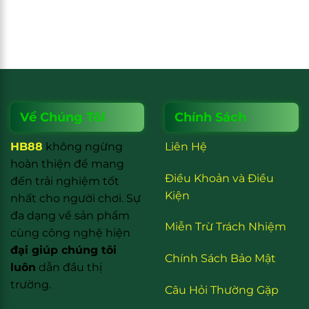
Về Chúng Tôi
Chính Sách
HB88
không ngừng
Liên H
ệ
hoàn thiện để mang
Đi
ều Khoản v
à
Đi
ều
đến trải nghiệm tốt
Kiện
nhất cho người chơi. Sự
đa dạng về sản phẩm
Miễn Trừ Tr
ách Nhi
ệm
cùng công nghệ hiện
đại giúp chúng tôi
Ch
ính Sách B
ảo Mật
luôn
dẫn đầu thị
trường.
C
âu H
ỏi Th
ư
ờng Gặp