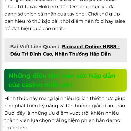
nhau từ Texas Hold’em đến Omaha phục vụ đa
dạng sở thích cá nhân của tay chơi. Chơi thử giúp
bạn hiểu rõ thứ bậc bài, thời điểm nên fold hay raise
để đạt hiệu quả cao nhất.
Bài Viết Liên Quan :
Baccarat Online HB88 -
Đấu Trí Đỉnh Cao, Nhận Thưởng Hấp Dẫn
Những điều làm nên sức hấp dẫn
của casino miễn phí
Hình thức này mang lại nhiều lợi ích thiết thực giúp
bạn phát triển kỹ năng và tận hưởng giải trí an toàn.
Dưới đây là những ưu điểm vượt trội khiến nhiều
thành viên lựa chọn trải nghiệm phiên bản demo
trước tiên.